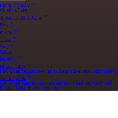
Bundy a Kabáty
Obleky a Saka
Tepláky Kalhoty Jeany
Boty
Mikiny
Trička
Šaty
Sukně
Doplňky
Dům a Hobby
Plavky
Čepice
Značkové Tenisky
Lego stavebnice
Sport
Kostýmy
Spodní prádlo
Cyklistické oblečení
Taneční oblečení
Pánské blejzry
Dámské
blejzry
Dětské oblečení
Novinky