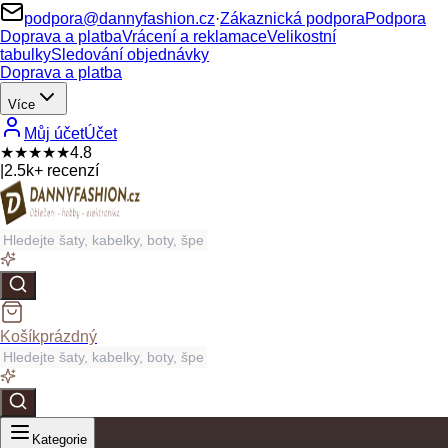
podpora@dannyfashion.cz
·
Zákaznická podpora
Podpora
Doprava a platba
Vrácení a reklamace
Velikostní
tabulky
Sledování objednávky
Doprava a platba
Více
Můj účet
Účet
★★★★★
4.8
|
2.5k+ recenzí
Košík
prázdný
Kategorie