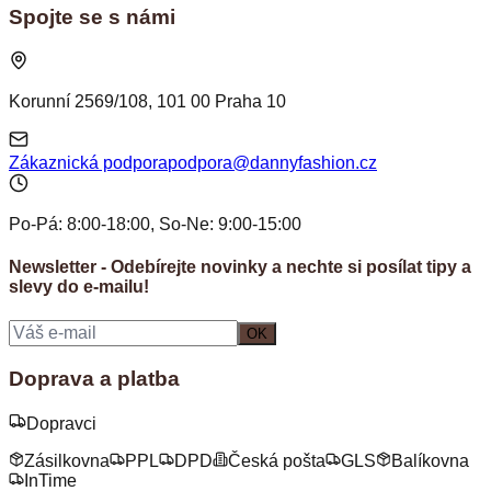
Spojte se s námi
Korunní 2569/108, 101 00 Praha 10
Zákaznická podpora
podpora@dannyfashion.cz
Po-Pá: 8:00-18:00, So-Ne: 9:00-15:00
Newsletter - Odebírejte novinky a nechte si posílat tipy a
slevy do e‑mailu!
OK
Doprava a platba
Dopravci
Zásilkovna
PPL
DPD
Česká pošta
GLS
Balíkovna
InTime