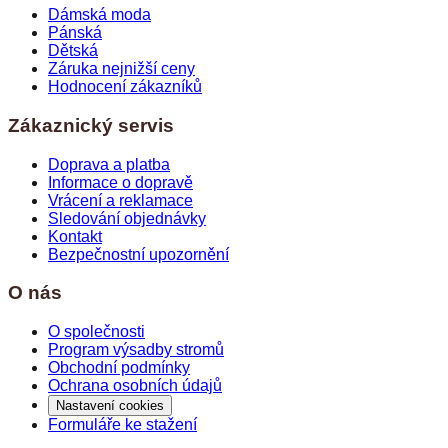
Dámská moda
Pánská
Dětská
Záruka nejnižší ceny
Hodnocení zákazníků
Zákaznický servis
Doprava a platba
Informace o dopravě
Vrácení a reklamace
Sledování objednávky
Kontakt
Bezpečnostní upozornění
O nás
O společnosti
Program výsadby stromů
Obchodní podmínky
Ochrana osobních údajů
Nastavení cookies
Formuláře ke stažení