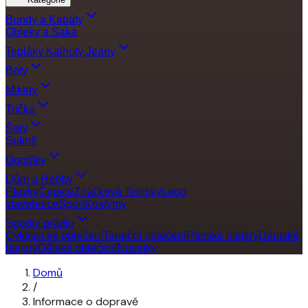
Bundy a Kabáty
Obleky a Saka
Tepláky Kalhoty Jeany
Boty
Mikiny
Trička
Šaty
Sukně
Doplňky
Dům a Hobby
Plavky
Čepice
Značkové Tenisky
Lego
stavebnice
Sport
Kostýmy
Spodní prádlo
Cyklistické oblečení
Taneční oblečení
Pánské blejzry
Dámské
blejzry
Dětské oblečení
Novinky
Domů
/
Informace o dopravě