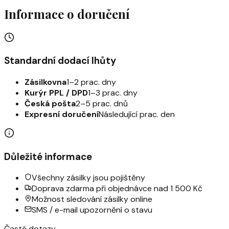
Informace o doručení
Standardní dodací lhůty
Zásilkovna
1–2 prac. dny
Kurýr PPL / DPD
1–3 prac. dny
Česká pošta
2–5 prac. dnů
Expresní doručení
Následující prac. den
Důležité informace
Všechny zásilky jsou pojištěny
Doprava zdarma při objednávce nad 1 500 Kč
Možnost sledování zásilky online
SMS / e-mail upozornění o stavu
Časté dotazy