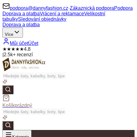
podpora@dannyfashion.cz
·
Zákaznická podpora
Podpora
Doprava a platba
Vrácení a reklamace
Velikostní
tabulky
Sledování objednávky
Doprava a platba
Více
Můj účet
Účet
★★★★★
4.8
|
2.5k+ recenzí
Košík
prázdný
Kategorie