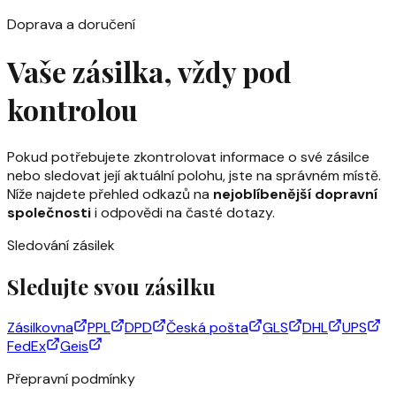
Doprava a doručení
Vaše zásilka,
vždy pod
kontrolou
Pokud potřebujete zkontrolovat informace o své zásilce
nebo sledovat její aktuální polohu, jste na správném místě.
Níže najdete přehled odkazů na
nejoblíbenější dopravní
společnosti
i odpovědi na časté dotazy.
Sledování zásilek
Sledujte svou zásilku
Zásilkovna
PPL
DPD
Česká pošta
GLS
DHL
UPS
FedEx
Geis
Přepravní podmínky