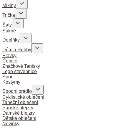
Mikiny
Trička
Šaty
Sukně
Doplňky
Dům a Hobby
Plavky
Čepice
Značkové Tenisky
Lego stavebnice
Sport
Kostýmy
Spodní prádlo
Cyklistické oblečení
Taneční oblečení
Pánské blejzry
Dámské blejzry
Dětské oblečení
Novinky