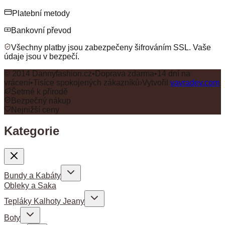
Platební metody
Bankovní převod
Všechny platby jsou zabezpečeny šifrováním SSL. Vaše
údaje jsou v bezpečí.
© 2014 Dannyfashion.cz
•
Doprava zdarma
•
14 dní na
vrácení
•
Tisíce spokojených zákazníků
›
Vytvořil
vavradev.com
Šetrné k přírodě
Bezpečný nákup
Nejnižší ceny
Kategorie
Bundy a Kabáty
Obleky a Saka
Tepláky Kalhoty Jeany
Boty